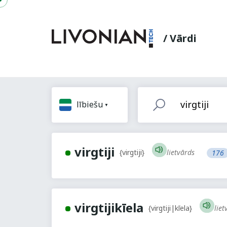
/ Vārdi
lībiešu
virgtiji
lietvārds
{virgtiji}
176
virgtijikīela
lie
{virgtiji|kīela}