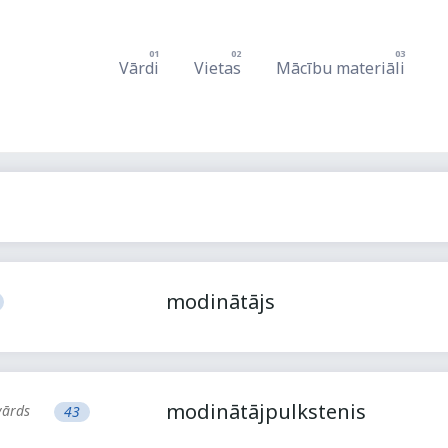
Vārdi
Vietas
Mācību materiāli
modinātājs
modinātājpulkstenis
tvārds
43