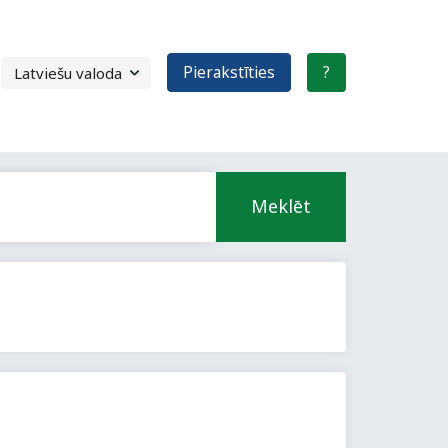
Pierakstīties
?
Meklēt