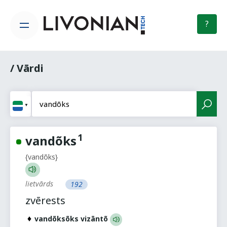
?
/ Vārdi
1
vandõks
{vandõks}
lietvārds
192
zvērests
vandõksõks vizāntõ