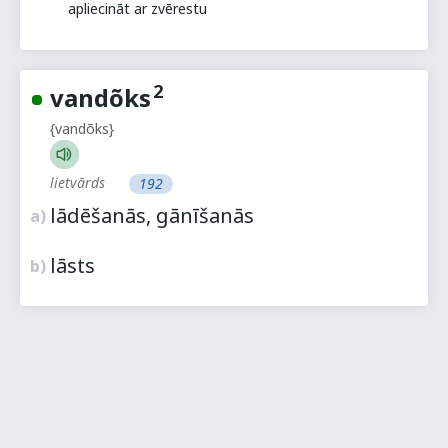
apliecināt ar zvērestu
2
vandõks
{vandõks}
lietvārds
192
lādēšanās, gānīšanās
a)
lāsts
b)