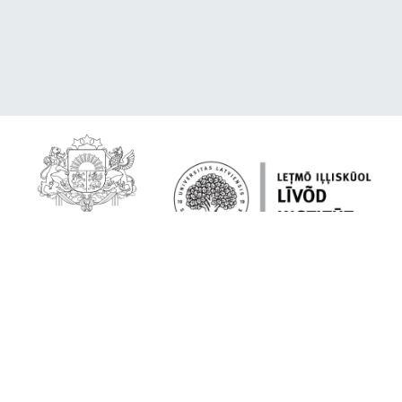
Par platformu
Lībiešu valoda tavā ierīcē
Citēšana