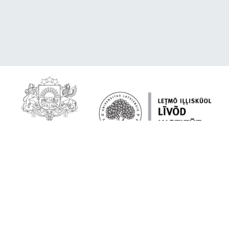
Par platformu
Lībiešu valoda tavā ierīcē
Citēšana