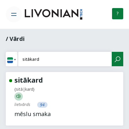
?
/ Vārdi
sitākard
{sitā|kard}
lietvārds
94
mēslu smaka