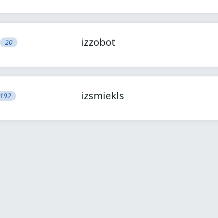
izzobot
20
izsmiekls
192