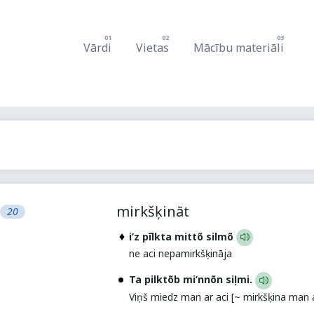
Vārdi
Vietas
Mācību materiāli
mirkšķināt
20
i’z pīlkta mittõ silmõ
ne aci nepamirkšķināja
Ta pilktõb mi’nnõn siļmi.
Viņš miedz man ar aci [~ mirkšķina man a