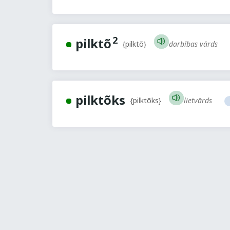
2
pilktõ
darbības vārds
{pilktõ}
pilktõks
lietvārds
{pilktõks}