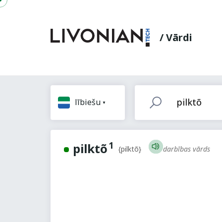
/ Vārdi
lībiešu
1
pilktõ
darbības vārds
{pilktõ}