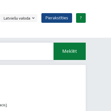
Pierakstīties
?
Meklēt
cis].