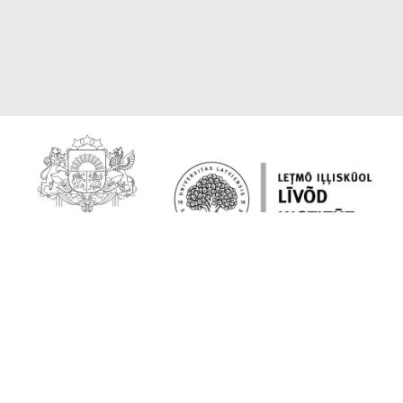
Par platformu
Lībiešu valoda tavā ierīcē
Citēšana