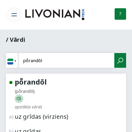
?
/ Vārdi
pȭrandõl
{pȭrandõl}
apstākļa vārds
uz grīdas (virziens)
a)
uz grīdas
b)