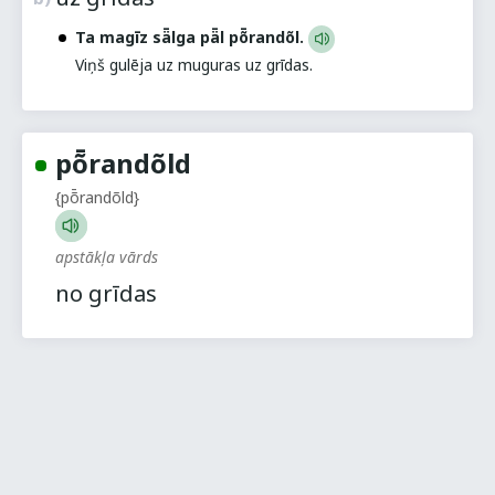
Ta magīz sǟlga pǟl pȭrandõl.
Viņš gulēja uz muguras uz grīdas.
pȭrandõld
{pȭrandõld}
apstākļa vārds
no grīdas