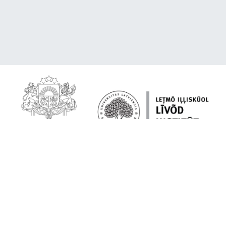
Par platformu
Lībiešu valoda tavā ierīcē
Citēšana