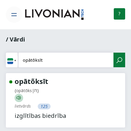
?
/ Vārdi
opātõksīt
{opātõks|ī’t}
lietvārds
125
izglītības biedrība