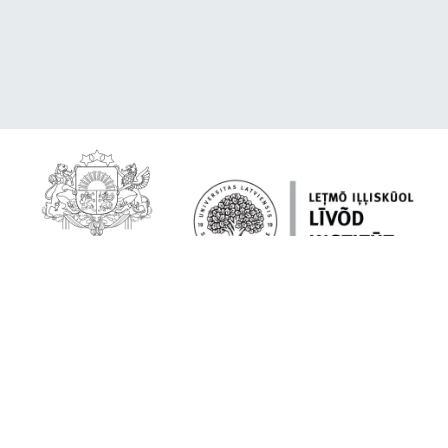
Par platformu
Lībiešu valoda tavā ierīcē
Citēšana