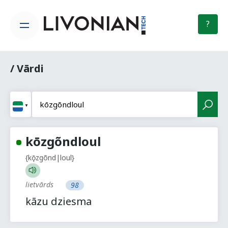
?
/ Vārdi
kōzgõndloul
{kǭzgõnd|loul}
lietvārds
98
kāzu dziesma