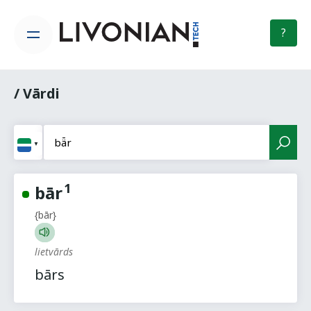
?
/ Vārdi
1
bār
{bār}
lietvārds
bārs