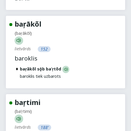
baŗākõl
{baŗākõl}
lietvārds
152
baroklis
baŗākõl sǭb ba’ŗtõd
baroklis tiek uzbarots
baŗtimi
{ba’ŗtimi}
lietvārds
188’