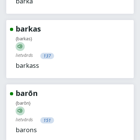
barka
barkas
{barkas}
lietvārds
137
barkass
barōn
{barōn}
lietvārds
151
barons