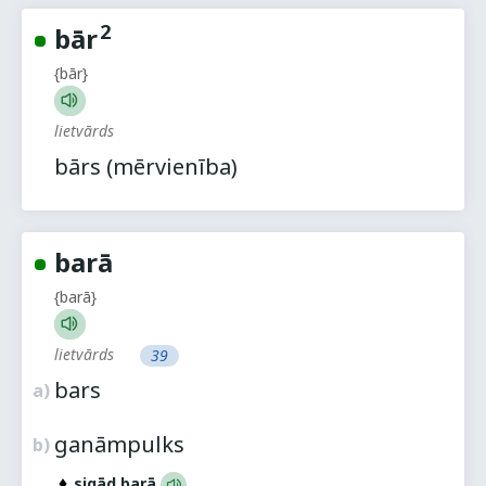
2
bār
{bār}
lietvārds
bārs (mērvienība)
barā
{barā}
lietvārds
39
bars
a)
ganāmpulks
b)
sigād barā