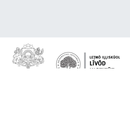
Par platformu
Lībiešu valoda tavā ierīcē
Citēšana