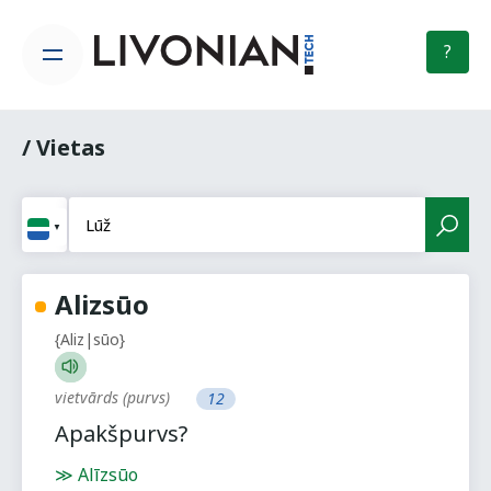
?
/ Vietas
Alizsūo
{Aliz|sūo}
vietvārds
(purvs)
12
Apakšpurvs?
≫ Alīzsūo