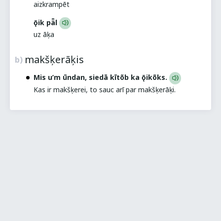
aizkrampēt
ǭik pǟl
uz āķa
makšķerāķis
b)
Mis u’m ūndan, siedā kītõb ka ǭikõks.
Kas ir makšķerei, to sauc arī par makšķerāķi.