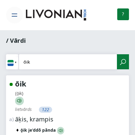
?
/ Vārdi
ōik
{ǭik}
lietvārds
122
āķis, krampis
a)
ǭik je’ddõ pānda