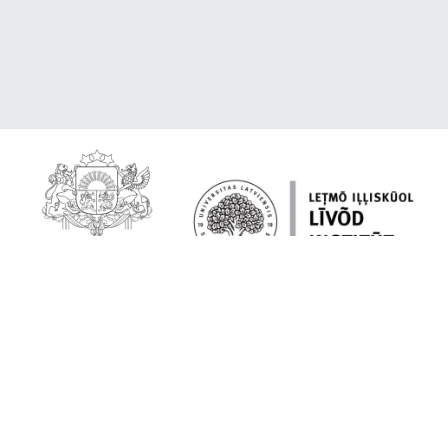
Par platformu
Lībiešu valoda tavā ierīcē
Citēšana