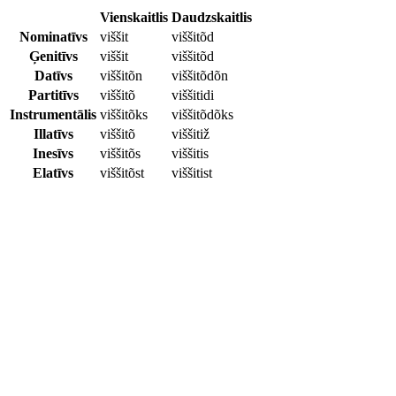
Vienskaitlis
Daudzskaitlis
Nominatīvs
viššit
viššitõd
Ģenitīvs
viššit
viššitõd
Datīvs
viššitõn
viššitõdõn
Partitīvs
viššitõ
viššitidi
Instrumentālis
viššitõks
viššitõdõks
Illatīvs
viššitõ
viššitiž
Inesīvs
viššitõs
viššitis
Elatīvs
viššitõst
viššitist