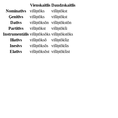
Vienskaitlis
Daudzskaitlis
Nominatīvs
višīņtõks
višīņtõkst
Ģenitīvs
višīņtõks
višīņtõkst
Datīvs
višīņtõksõn
višīņtõkstõn
Partitīvs
višīņtõkst
višīņtõkši
Instrumentālis
višīņtõksõks
višīņtõkstõks
Illatīvs
višīņtõksõ
višīņtõkšiz
Inesīvs
višīņtõksõs
višīņtõkšis
Elatīvs
višīņtõksõst
višīņtõkšist