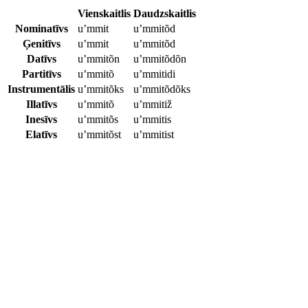
Vienskaitlis
Daudzskaitlis
Nominatīvs
u’mmit
u’mmitõd
Ģenitīvs
u’mmit
u’mmitõd
Datīvs
u’mmitõn
u’mmitõdõn
Partitīvs
u’mmitõ
u’mmitidi
Instrumentālis
u’mmitõks
u’mmitõdõks
Illatīvs
u’mmitõ
u’mmitiž
Inesīvs
u’mmitõs
u’mmitis
Elatīvs
u’mmitõst
u’mmitist