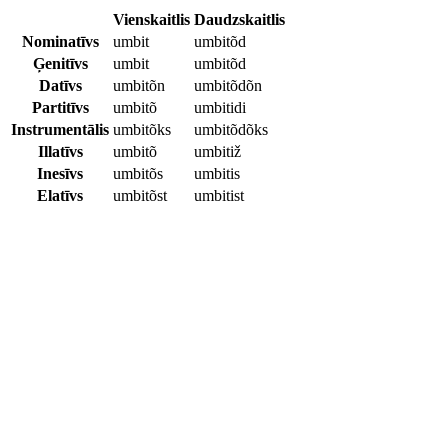
Vienskaitlis
Daudzskaitlis
Nominatīvs
umbit
umbitõd
Ģenitīvs
umbit
umbitõd
Datīvs
umbitõn
umbitõdõn
Partitīvs
umbitõ
umbitidi
Instrumentālis
umbitõks
umbitõdõks
Illatīvs
umbitõ
umbitiž
Inesīvs
umbitõs
umbitis
Elatīvs
umbitõst
umbitist