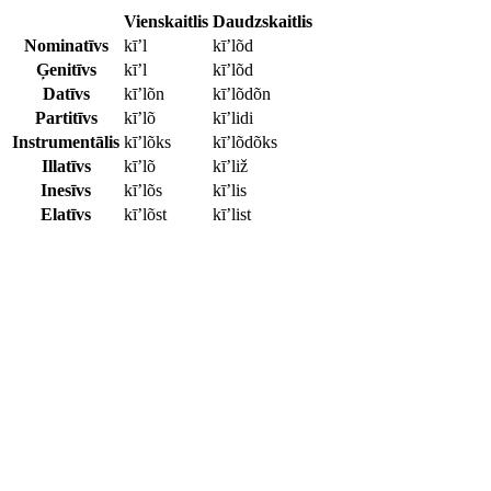
Vienskaitlis
Daudzskaitlis
Nominatīvs
kī’l
kī’lõd
Ģenitīvs
kī’l
kī’lõd
Datīvs
kī’lõn
kī’lõdõn
Partitīvs
kī’lõ
kī’lidi
Instrumentālis
kī’lõks
kī’lõdõks
Illatīvs
kī’lõ
kī’liž
Inesīvs
kī’lõs
kī’lis
Elatīvs
kī’lõst
kī’list