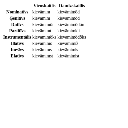
Vienskaitlis
Daudzskaitlis
Nominatīvs
kievāmim
kievāmimõd
Ģenitīvs
kievāmim
kievāmimõd
Datīvs
kievāmimõn
kievāmimõdõn
Partitīvs
kievāmimt
kievāmimidi
Instrumentālis
kievāmimõks
kievāmimõdõks
Illatīvs
kievāmimõ
kievāmimiž
Inesīvs
kievāmims
kievāmimis
Elatīvs
kievāmimst
kievāmimist